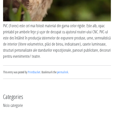
PVC (Forex) este cel mai folosit material din gama celor rigide. Este alb, opac
printabil pe ambele fețe și ușor de decupat cu ajutorul router-ului CNC. PVC-ul
este des întâlnit în producția sistemelor de expunere produse, urne, semnalistică
de interior (litere volumetrice, plăci de birou, indicatoare), casete luminoase,
structuri personalizate ale standurilor expoziționale, panouri publicitare, decoruri
pentru evenimente/ teatre.
This entry was posted by
PrintBucket
. Bookmark the
permalink
.
Categories
Nicio categorie