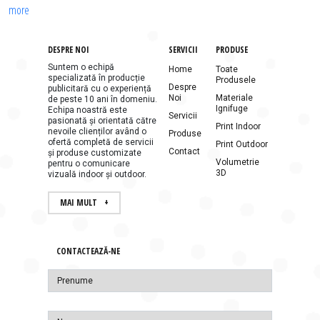
more
DESPRE NOI
SERVICII
PRODUSE
Suntem o echipă
Home
Toate
specializată în producție
Produsele
Despre
publicitară cu o experiență
Noi
Materiale
de peste 10 ani în domeniu.
Ignifuge
Echipa noastră este
Servicii
pasionată și orientată către
Print Indoor
nevoile clienților având o
Produse
ofertă completă de servicii
Print Outdoor
Contact
și produse customizate
Volumetrie
pentru o comunicare
3D
vizuală indoor și outdoor.
MAI MULT
CONTACTEAZĂ-NE